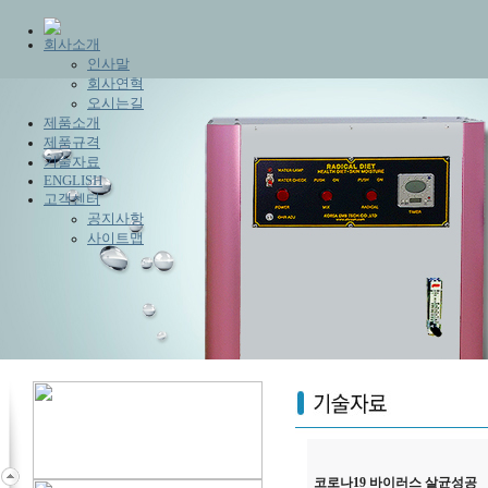
회사소개
인사말
회사연혁
오시는길
제품소개
제품규격
기술자료
ENGLISH
고객센터
공지사항
사이트맵
코로나19 바이러스 살균성공