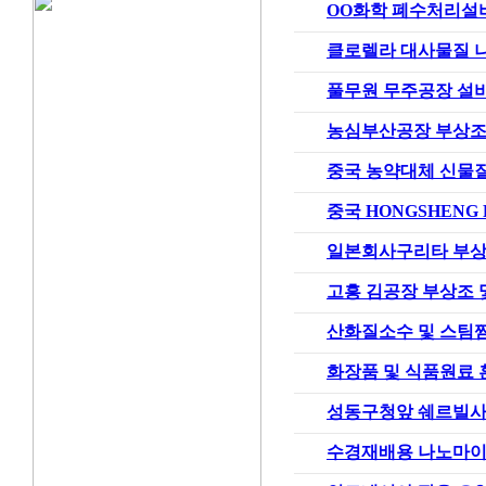
OO화학 폐수처리설
클로렐라 대사물질 
풀무원 무주공장 설
농심부산공장 부상조
중국 농약대체 신물
중국 HONGSHENG P
일본회사구리타 부상
고흥 김공장 부상조 
산화질소수 및 스팀
화장품 및 식품원료
성동구청앞 쉐르빌사
수경재배용 나노마