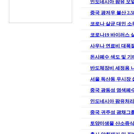
인도네시아 팜유 오
중국 광저우 불산 2.
코로나 살균 대인 소
코로나19 바이러스 
사우나 연료비 대폭
돈사폐수 색도 및 
반도체장비 세정용 
서울 독산동 우시장 
중국 광동성 염색폐
인도네시아 팜유처리
중국 귀주성 광채그
토양미생물 산소증식법