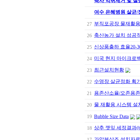
축사 악취제거 및 질
여수 은혜병원 살균/
부직포공장 물재활용
27
축산농가 설치 성공
26
신상품출하 효율20-
25
미국 현지 마이크로
24
최근설치현황
23
수영장 살균정화 획
22
용존산소율/오존용
21
물 재활용 시스템 설
20
19
Bubble Size Data
상추 깻잎 세정결과(
18
가압부상조 설치자
17